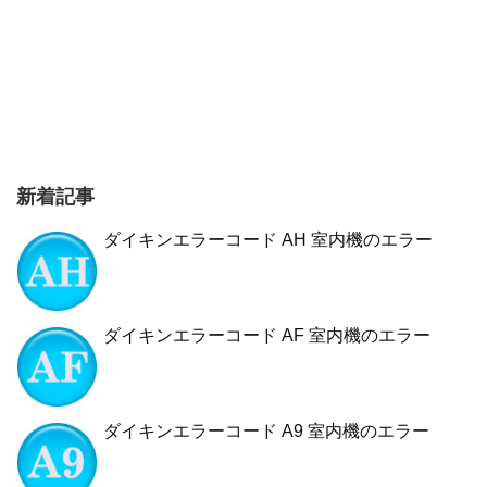
新着記事
ダイキンエラーコード AH 室内機のエラー
ダイキンエラーコード AF 室内機のエラー
ダイキンエラーコード A9 室内機のエラー