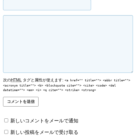
次の
HTML
タグと属性が使えます:
<a href="" title=""> <abbr title="">
<acronym title=""> <b> <blockquote cite=""> <cite> <code> <del
datetime=""> <em> <i> <q cite=""> <strike> <strong>
新しいコメントをメールで通知
新しい投稿をメールで受け取る