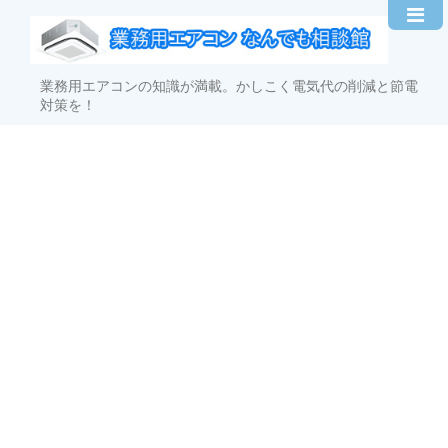
業務用エアコンの知識が満載。かしこく電気代の削減と節電
対策を！