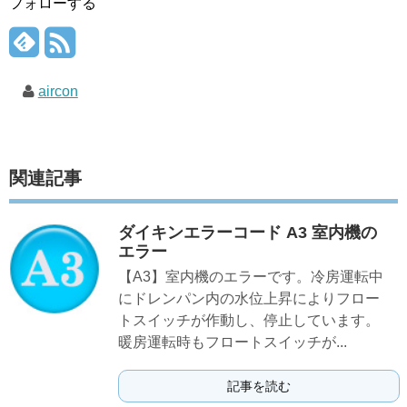
フォローする
aircon
関連記事
ダイキンエラーコード A3 室内機の
エラー
【A3】室内機のエラーです。冷房運転中
にドレンパン内の水位上昇によりフロー
トスイッチが作動し、停止しています。
暖房運転時もフロートスイッチが...
記事を読む