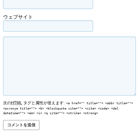
ウェブサイト
次の
HTML
タグと属性が使えます:
<a href="" title=""> <abbr title="">
<acronym title=""> <b> <blockquote cite=""> <cite> <code> <del
datetime=""> <em> <i> <q cite=""> <strike> <strong>