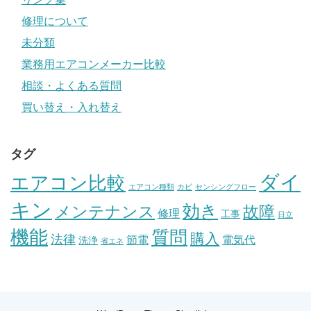
修理について
未分類
業務用エアコンメーカー比較
相談・よくある質問
買い替え・入れ替え
タグ
ダイ
エアコン比較
エアコン種類
カビ
センシングフロー
キン
効き
メンテナンス
故障
修理
工事
日立
機能
質問
購入
法律
節電
電気代
洗浄
省エネ