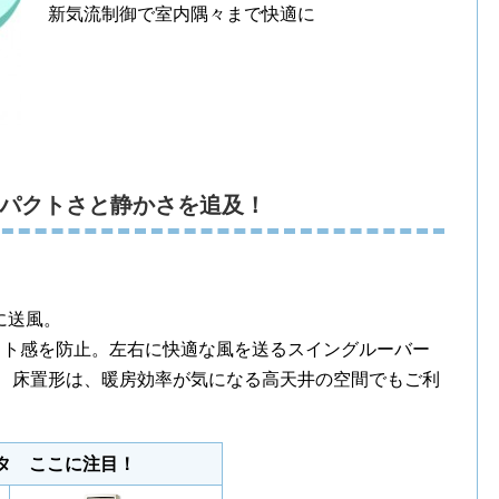
新気流制御で室内隅々まで快適に
パクトさと静かさを追及！
に送風。
フト感を防止。左右に快適な風を送るスイングルーバー
。 床置形は、暖房効率が気になる高天井の空間でもご利
タ ここに注目！