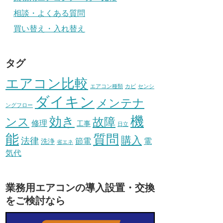
相談・よくある質問
買い替え・入れ替え
タグ
エアコン比較
エアコン種類
カビ
センシ
ダイキン
メンテナ
ングフロー
機
効き
ンス
故障
修理
工事
日立
能
質問
購入
法律
節電
電
洗浄
省エネ
気代
業務用エアコンの導入設置・交換
をご検討なら